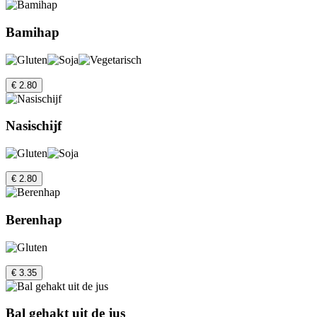
Bamihap
€ 2.80
Nasischijf
€ 2.80
Berenhap
€ 3.35
Bal gehakt uit de jus