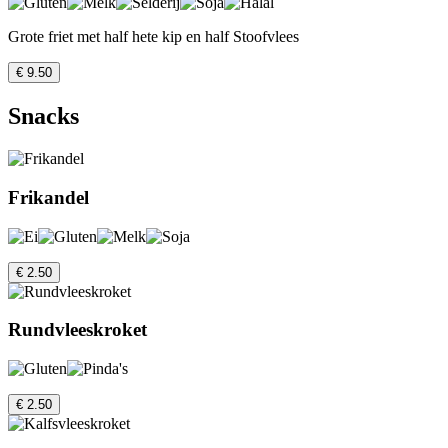
Grote friet met half hete kip en half Stoofvlees
€ 9.50
Snacks
Frikandel
€ 2.50
Rundvleeskroket
€ 2.50