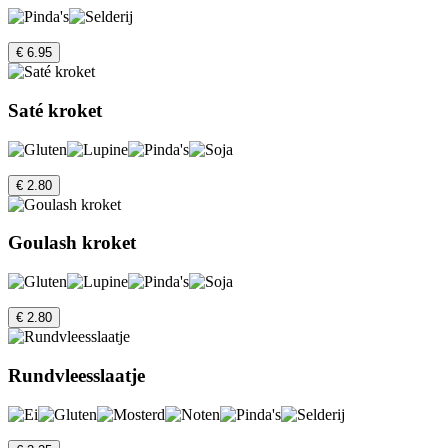
€ 6.95
Saté kroket
€ 2.80
Goulash kroket
€ 2.80
Rundvleesslaatje