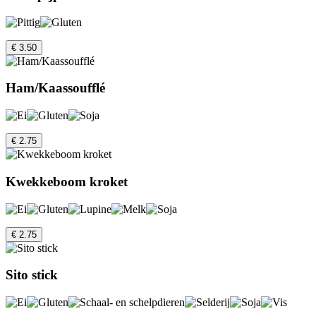
€ 3.50
Ham/Kaassoufflé
€ 2.75
Kwekkeboom kroket
€ 2.75
Sito stick