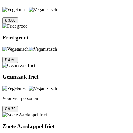
€ 3.00
Friet groot
€ 4.60
Gezinszak friet
Voor vier personen
€ 9.75
Zoete Aardappel friet