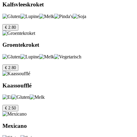
Kalfsvleeskroket
€ 2.80
Groentekroket
€ 2.80
Kaassoufflé
€ 2.50
Mexicano