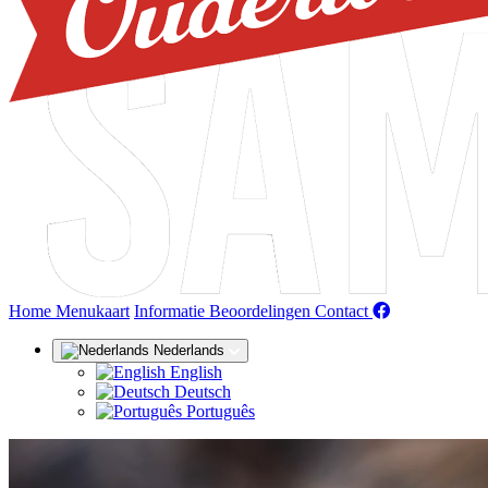
(huidige)
Home
Menukaart
Informatie
Beoordelingen
Contact
Nederlands
English
Deutsch
Português