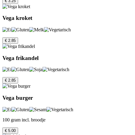
€ 3.25
Vega kroket
€ 2.85
Vega frikandel
€ 2.85
Vega burger
100 gram incl. broodje
€ 5.00